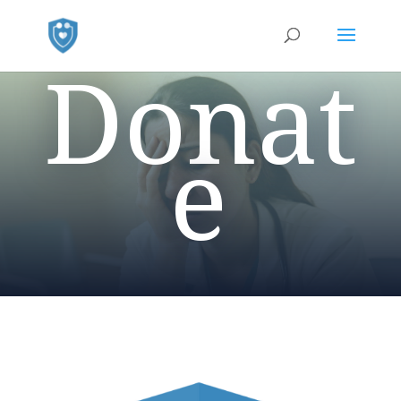
Donat
e